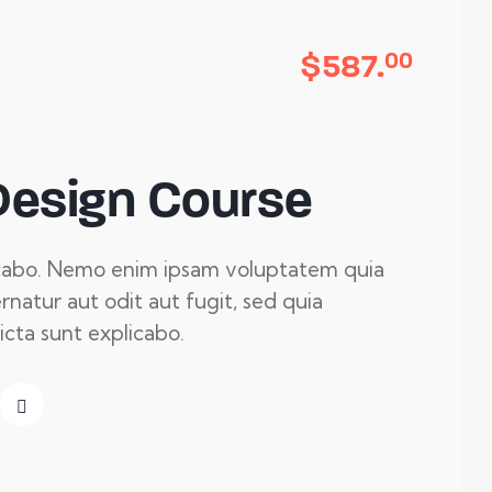
Book a session
$587.
00
Design Course
icabo. Nemo enim ipsam voluptatem quia
rnatur aut odit aut fugit, sed quia
cta sunt explicabo.