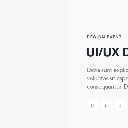
h anything you need!
DESIGN EVENT
UI/UX 
Dicta sunt expl
voluptas sit aspe
consequuntur. Di